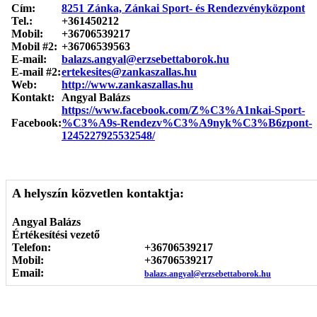
Cím:
8251 Zánka, Zánkai Sport- és Rendezvényközpont
Tel.:
+361450212
Mobil:
+36706539217
Mobil #2:
+36706539563
E-mail:
balazs.angyal@erzsebettaborok.hu
E-mail #2:
ertekesites@zankaszallas.hu
Web:
http://www.zankaszallas.hu
Kontakt:
Angyal Balázs
https://www.facebook.com/Z%C3%A1nkai-Sport-
Facebook:
%C3%A9s-Rendezv%C3%A9nyk%C3%B6zpont-
1245227925532548/
A helyszín közvetlen kontaktja:
Angyal Balázs
Értékesítési vezető
Telefon:
+36706539217
Mobil:
+36706539217
Email:
balazs.angyal@erzsebettaborok.hu