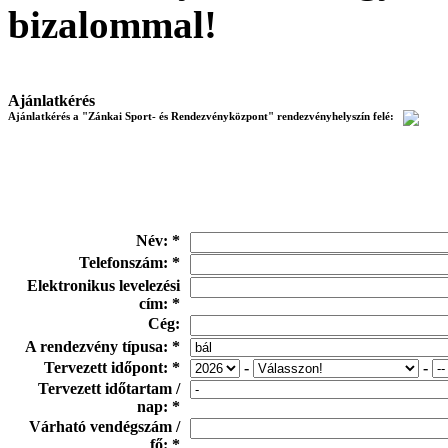
bizalommal!
Ajánlatkérés
Ajánlatkérés a "Zánkai Sport- és Rendezvényközpont" rendezvényhelyszín felé:
Név: *
Telefonszám: *
Elektronikus levelezési
cím: *
Cég:
A rendezvény típusa: *
Tervezett időpont: *
-
-
Tervezett időtartam /
nap: *
Várható vendégszám /
fő: *