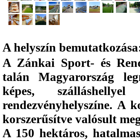
A helyszín bemutatkozása
A Zánkai Sport- és Ren
talán Magyarország leg
képes, szálláshelly
rendezvényhelyszíne. A k
korszerűsítve valósult me
A 150 hektáros, hatalma