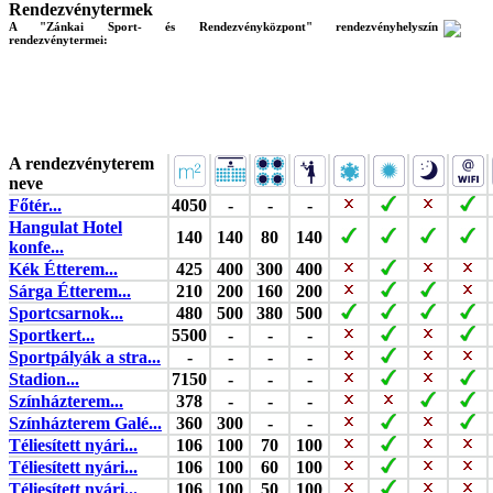
Rendezvénytermek
A "Zánkai Sport- és Rendezvényközpont" rendezvényhelyszín
rendezvénytermei:
A rendezvényterem
neve
Főtér...
4050
-
-
-
Hangulat Hotel
140
140
80
140
konfe...
Kék Étterem...
425
400
300
400
Sárga Étterem...
210
200
160
200
Sportcsarnok...
480
500
380
500
Sportkert...
5500
-
-
-
Sportpályák a stra...
-
-
-
-
Stadion...
7150
-
-
-
Színházterem...
378
-
-
-
Színházterem Galé...
360
300
-
-
Téliesített nyári...
106
100
70
100
Téliesített nyári...
106
100
60
100
Téliesített nyári...
106
100
50
100