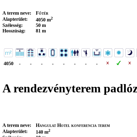
A terem neve:
Főtér
2
Alapterület:
4050 m
Szélesség:
50 m
Hosszúság:
81 m
4050
-
-
-
-
-
-
-
-
A rendezvényterem padló
A terem neve:
Hangulat Hotel konferencia terem
2
Alapterület:
140 m