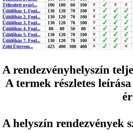
Téliesített nyári...
106
100
60
100
Üdülőház 1. Fogl...
130
120
70
100
Üdülőház 2. Fogl...
130
120
70
100
Üdülőház 3. Fogl...
130
120
70
100
Üdülőház 4. Fogl...
80
80
50
80
Üdülőház 5. Fogl...
130
120
70
100
Üdülőház 7. Fogl...
130
120
70
100
Zöld Étterem...
425
400
300
400
A rendezvényhelyszín tel
A termek részletes leírása
ér
A helyszín rendezvények s