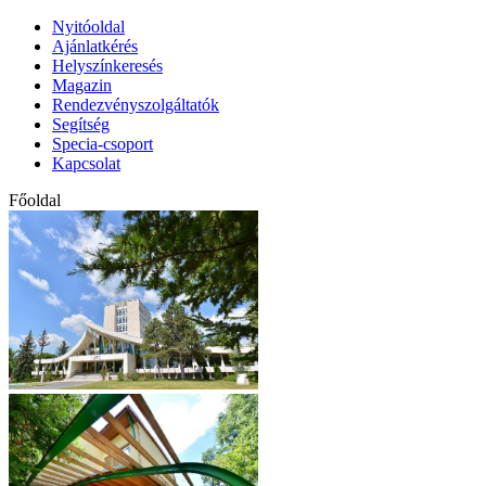
Nyitóoldal
Ajánlatkérés
Helyszínkeresés
Magazin
Rendezvényszolgáltatók
Segítség
Specia-csoport
Kapcsolat
Főoldal