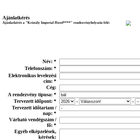
Ajánlatkérés
Ajánlatkérés a "Kristály Imperial Hotel****" rendezvényhelyszín felé:
Név: *
Telefonszám: *
Elektronikus levelezési
cím: *
Cég:
A rendezvény típusa: *
Tervezett időpont: *
-
-
Tervezett időtartam /
nap: *
Várható vendégszám /
fő: *
Egyéb elképzelések,
kérések: