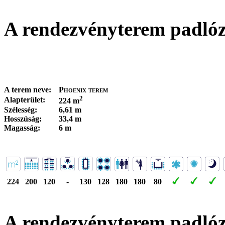
A rendezvényterem padló
A terem neve:
Phoenix terem
2
Alapterület:
224 m
Szélesség:
6,61 m
Hosszúság:
33,4 m
Magasság:
6 m
224
200
120
-
130
128
180
180
80
A rendezvényterem padló