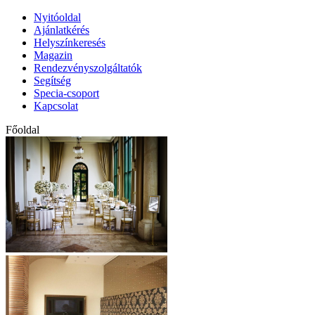
Nyitóoldal
Ajánlatkérés
Helyszínkeresés
Magazin
Rendezvényszolgáltatók
Segítség
Specia-csoport
Kapcsolat
Főoldal