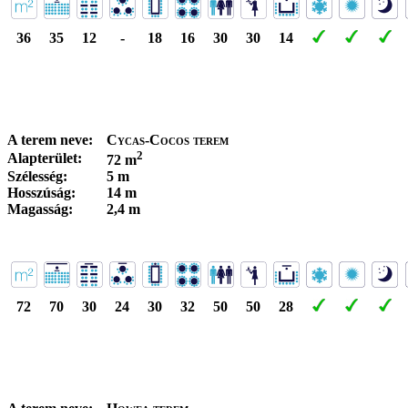
36
35
12
-
18
16
30
30
14
A terem neve:
Cycas-Cocos terem
2
Alapterület:
72 m
Szélesség:
5 m
Hosszúság:
14 m
Magasság:
2,4 m
72
70
30
24
30
32
50
50
28