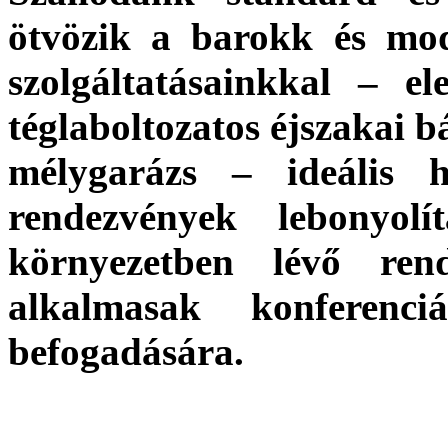
ötvözik a barokk és mode
szolgáltatásainkkal – el
téglaboltozatos éjszakai b
mélygarázs – ideális he
rendezvények lebonyolí
környezetben lévő rend
alkalmasak konferenci
befogadására.