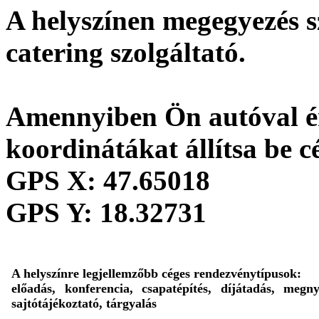
A helyszínen megegyezés s
catering szolgáltató.
Amennyiben Ön autóval ér
koordinátákat állítsa be c
GPS X:
47.65018
GPS Y:
18.32731
A helyszínre legjellemzőbb céges rendezvénytípusok:
előadás, konferencia, csapatépítés, díjátadás, megny
sajtótájékoztató, tárgyalás