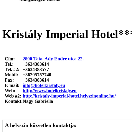
Kristály Imperial Hotel**
Cím:
2890 Tata, Ady Endre utca 22.
Tel.:
+3634383614
Tel. #2:
+3634383577
Mobil:
+36205757740
Fax:
+3634383614
E-mail:
info@hotelkristaly.eu
Web:
http://www.hotelkristaly.eu
Web #2:
http://kristaly-imperial-hotel.helyszinonline.hu/
Kontakt:
Nagy Gabriella
A helyszín közvetlen kontaktja: