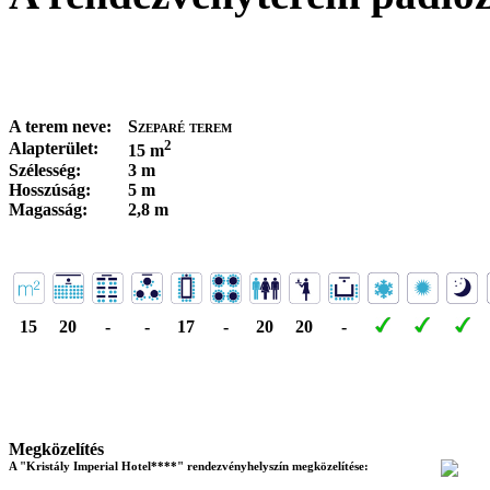
A terem neve:
Szeparé terem
2
Alapterület:
15 m
Szélesség:
3 m
Hosszúság:
5 m
Magasság:
2,8 m
15
20
-
-
17
-
20
20
-
Megközelítés
A "Kristály Imperial Hotel****" rendezvényhelyszín megközelítése: