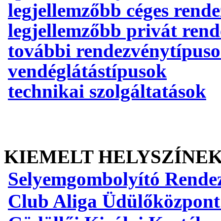
legjellemzőbb céges rend
legjellemzőbb privát ren
további rendezvénytípus
vendéglátástípusok
technikai szolgáltatások
KIEMELT HELYSZÍNE
Selyemgombolyító Rende
Club Aliga Üdülőközpont