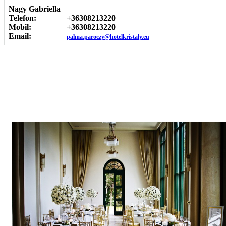
Nagy Gabriella
Telefon:
+36308213220
Mobil:
+36308213220
Email:
palma.paroczy@hotelkristaly.eu
Képgaléria