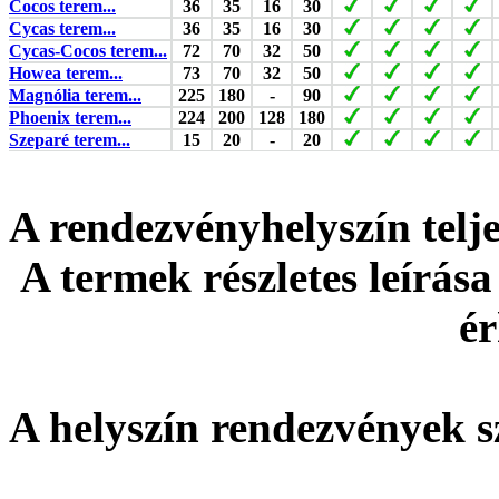
Cocos terem...
36
35
16
30
Cycas terem...
36
35
16
30
Cycas-Cocos terem...
72
70
32
50
Howea terem...
73
70
32
50
Magnólia terem...
225
180
-
90
Phoenix terem...
224
200
128
180
Szeparé terem...
15
20
-
20
A rendezvényhelyszín tel
A termek részletes leírása
ér
A helyszín rendezvények s