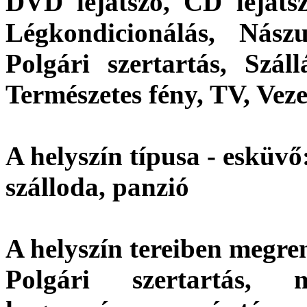
DVD lejátszó, CD lejátszó
Légkondicionálás, Nász
Polgári szertartás, Szál
Természetes fény, TV, Vez
A helyszín típusa - esküvő
szálloda, panzió
A helyszín tereiben megre
Polgári szertartás, 