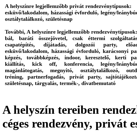
A helyszínre legjellemzőbb privát rendezvénytípusok:
esküvő/lakodalom, házassági évforduló, legény/leánybú
osztálytalálkozó, születésnap
További, A helyszínre legjellemzőbb rendezvénytípusok
bál, baráti összejövetel, csak éttermi szolgáltatá
csapatépítés, díjátadás, dolgozói party, előad
esküvő/lakodalom, házassági évforduló, karácsonyi pa
képzés, továbbképzés, indoor, keresztelő, kerti pa
kiállítás, kick off, konferencia, legény/leánybúc
magánlátogatás, megnyitó, osztálytalálkozó, outd
tréning, partnerfogadás, privát party, sajtótájékozt
születésnap, tárgyalás, termék-, divatbemutató
A helyszín tereiben rendez
céges rendezvény, privát 