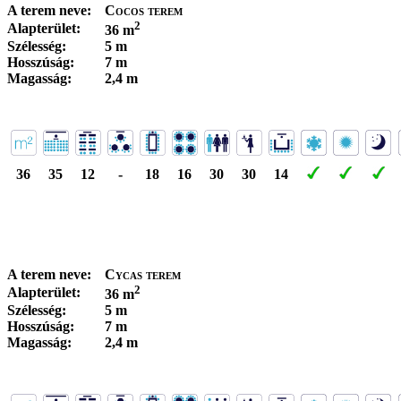
A terem neve:
Cocos terem
2
Alapterület:
36 m
Szélesség:
5 m
Hosszúság:
7 m
Magasság:
2,4 m
36
35
12
-
18
16
30
30
14
A terem neve:
Cycas terem
2
Alapterület:
36 m
Szélesség:
5 m
Hosszúság:
7 m
Magasság:
2,4 m