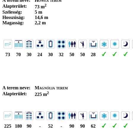
A terem neve:
Howea terem
2
Alapterület:
73 m
Szélesség:
5 m
Hosszúság:
14,6 m
Magasság:
2,2 m
73
70
30
24
30
32
50
50
28
A terem neve:
Magnólia terem
2
Alapterület:
225 m
225
180
90
-
52
-
90
90
62