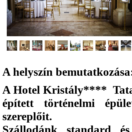
A helyszín bemutatkozása
A Hotel Kristály**** Tata
épített történelmi épül
szereplőit.
Szállodánk standard és