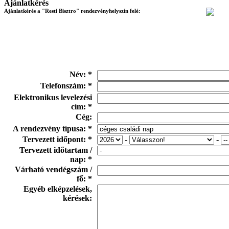
Ajánlatkérés
Ajánlatkérés a "Resti Bisztro" rendezvényhelyszín felé:
Név: *
Telefonszám: *
Elektronikus levelezési
cím: *
Cég:
A rendezvény típusa: *
Tervezett időpont: *
-
-
Tervezett időtartam /
nap: *
Várható vendégszám /
fő: *
Egyéb elképzelések,
kérések: