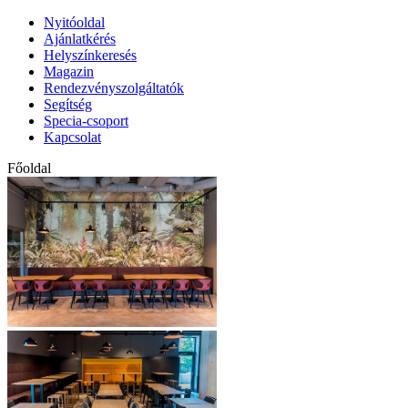
Nyitóoldal
Ajánlatkérés
Helyszínkeresés
Magazin
Rendezvényszolgáltatók
Segítség
Specia-csoport
Kapcsolat
Főoldal