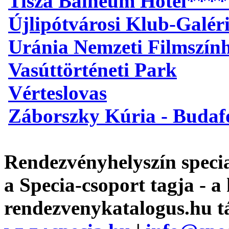
Tisza Balneum Hotel****
Újlipótvárosi Klub-Galér
Uránia Nemzeti Filmszín
Vasúttörténeti Park
Vérteslovas
Záborszky Kúria - Budaf
Rendezvényhelyszín specia
a Specia-csoport tagja - a
rendezvenykatalogus.hu t