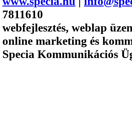
www.specia.hu
|
info@spe
7811610
webfejlesztés, weblap üzem
online marketing és kom
Specia Kommunikációs Ü