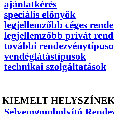
ajánlatkérés
speciális előnyök
legjellemzőbb céges rend
legjellemzőbb privát ren
további rendezvénytípus
vendéglátástípusok
technikai szolgáltatások
KIEMELT HELYSZÍNE
Selyemgombolyító Rende