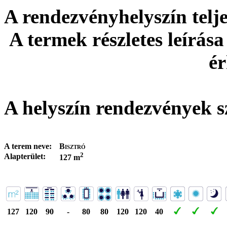
A rendezvényhelyszín tel
A termek részletes leírása
ér
A helyszín rendezvények s
A terem neve:
Bisztró
2
Alapterület:
127 m
127
120
90
-
80
80
120
120
40