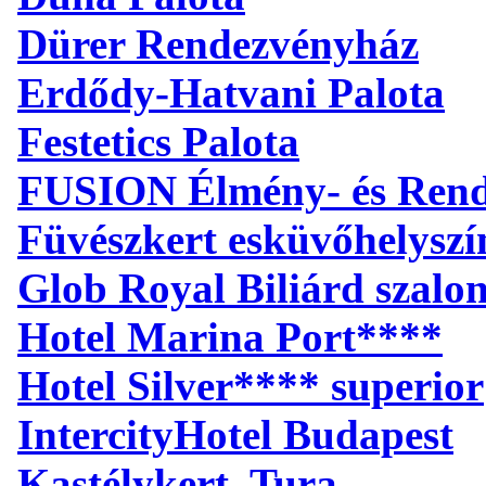
Dürer Rendezvényház
Erdődy-Hatvani Palota
Festetics Palota
FUSION Élmény- és Ren
Füvészkert esküvőhelyszí
Glob Royal Biliárd szalo
Hotel Marina Port****
Hotel Silver**** superior
IntercityHotel Budapest
Kastélykert, Tura