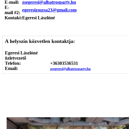
E-mail:
zsegeresi@albatrosparty.hu
E-
egeresizsuzsa23@gmail.com
mail #2:
Kontakt:
Egeresi Lászlóné
A helyszín közvetlen kontaktja:
Egeresi Lászlóné
üzletvezető
Telefon:
+36303536531
Email:
zsegeresi@albatrosparty.hu
Képgaléria