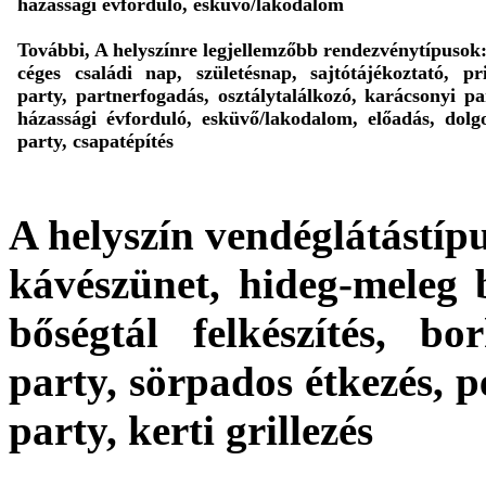
házassági évforduló, esküvő/lakodalom
További, A helyszínre legjellemzőbb rendezvénytípusok
céges családi nap, születésnap, sajtótájékoztató, pr
party, partnerfogadás, osztálytalálkozó, karácsonyi pa
házassági évforduló, esküvő/lakodalom, előadás, dolg
party, csapatépítés
A helyszín vendéglátástípu
kávészünet, hideg-meleg bü
bőségtál felkészítés, bor
party, sörpados étkezés, p
party, kerti grillezés