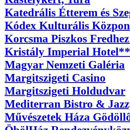
Katedrális Étterem és S
Kódex Kulturális Közpon
Korcsma Piszkos Fredhez
Kristály Imperial Hotel*
Magyar Nemzeti Galéria
Margitszigeti Casino
Margitszigeti Holdudvar
Mediterran Bistro & Jaz
Művészetek Háza Gödöll
ÖbölHáz Rendezvényköz