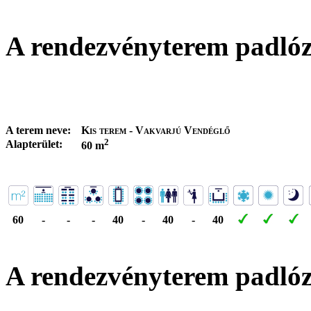
A rendezvényterem padló
A terem neve:
Kis terem - Vakvarjú Vendéglő
2
Alapterület:
60 m
60
-
-
-
40
-
40
-
40
A rendezvényterem padló