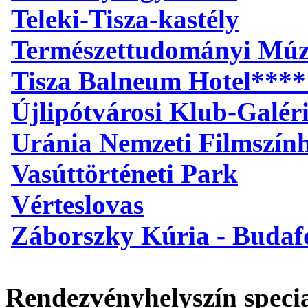
Teleki-Tisza-kastély
Természettudományi Mú
Tisza Balneum Hotel****
Újlipótvárosi Klub-Galér
Uránia Nemzeti Filmszín
Vasúttörténeti Park
Vérteslovas
Záborszky Kúria - Budaf
Rendezvényhelyszín specia