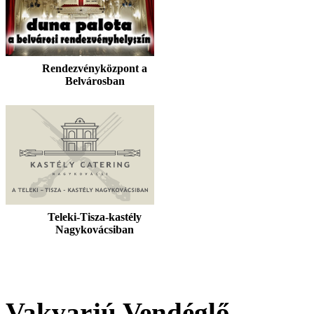
Rendezvényközpont a
Belvárosban
Teleki-Tisza-kastély
Nagykovácsiban
Vakvarjú Vendéglő