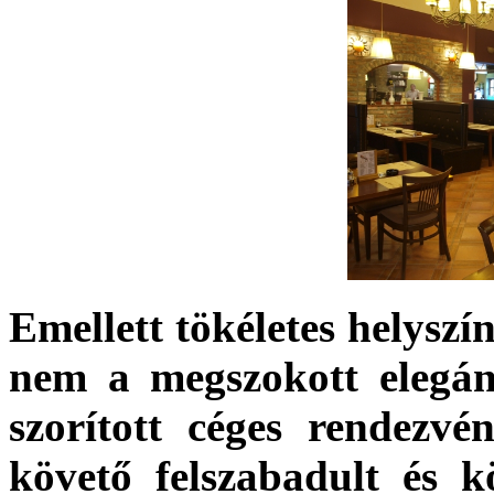
Emellett tökéletes helyszí
nem a megszokott elegán
szorított céges rendezv
követő felszabadult és k