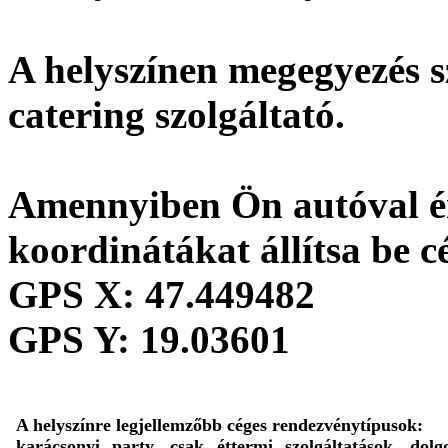
A helyszínen megegyezés s
catering szolgáltató.
Amennyiben Ön autóval ér
koordinátákat állítsa be c
GPS X:
47.449482
GPS Y:
19.03601
A helyszínre legjellemzőbb céges rendezvénytípusok:
karácsonyi party, csak éttermi szolgáltatások, dolg