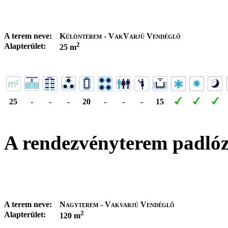
A terem neve:
Különterem - VakVarjú Vendéglő
2
Alapterület:
25 m
25
-
-
-
20
-
-
-
15
A rendezvényterem padló
A terem neve:
Nagyterem - Vakvarjú Vendéglõ
2
Alapterület:
120 m