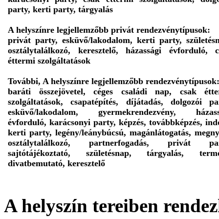
party, kerti party, tárgyalás
A helyszínre legjellemzőbb privát rendezvénytípusok:
privát party, esküvő/lakodalom, kerti party, születés
osztálytalálkozó, keresztelő, házassági évforduló, 
éttermi szolgáltatások
További, A helyszínre legjellemzőbb rendezvénytípusok
baráti összejövetel, céges családi nap, csak étte
szolgáltatások, csapatépítés, díjátadás, dolgozói pa
esküvő/lakodalom, gyermekrendezvény, házass
évforduló, karácsonyi party, képzés, továbbképzés, ind
kerti party, legény/leánybúcsú, magánlátogatás, megny
osztálytalálkozó, partnerfogadás, privát par
sajtótájékoztató, születésnap, tárgyalás, termé
divatbemutató, keresztelő
A helyszín tereiben rendez