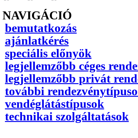
NAVIGÁCIÓ
bemutatkozás
ajánlatkérés
speciális előnyök
legjellemzőbb céges rend
legjellemzőbb privát ren
további rendezvénytípus
vendéglátástípusok
technikai szolgáltatások