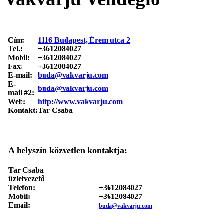
Cím:
1116 Budapest, Érem utca 2
Tel.:
+3612084027
Mobil:
+3612084027
Fax:
+3612084027
E-mail:
buda@vakvarju.com
E-
buda@vakvarju.com
mail #2:
Web:
http://www.vakvarju.com
Kontakt:
Tar Csaba
A helyszín közvetlen kontaktja:
Tar Csaba
üzletvezető
Telefon:
+3612084027
Mobil:
+3612084027
Email:
buda@vakvarju.com