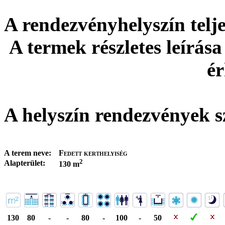
A rendezvényhelyszín tel
A termek részletes leírása
ér
A helyszín rendezvények s
A terem neve:
Fedett kerthelyiség
2
Alapterület:
130 m
130
80
-
-
80
-
100
-
50