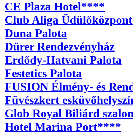
CE Plaza Hotel****
Club Aliga Üdülőközpont
Duna Palota
Dürer Rendezvényház
Erdődy-Hatvani Palota
Festetics Palota
FUSION Élmény- és Ren
Füvészkert esküvőhelyszí
Glob Royal Biliárd szalo
Hotel Marina Port****