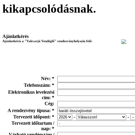
kikapcsolódásnak.
Ajánlatkérés
Ajánlatkérés a "Vakvarjú Vendéglő" rendezvényhelyszín felé:
Név: *
Telefonszám: *
Elektronikus levelezési
cím: *
Cég:
A rendezvény típusa: *
Tervezett időpont: *
-
-
Tervezett időtartam /
nap: *
Várható vendégszám /