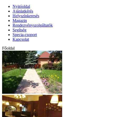
Nyitóoldal
Ajánlatkérés
Helyszínkeresés
Magazin
Rendezvényszolgáltatók
Segítség
Specia-csoport
Kapcsolat
Főoldal