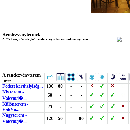
Rendezvénytermek
A "Vakvarjú Vendéglő" rendezvényhelyszín rendezvénytermei:
A rendezvényterem
neve
Fedett kerthelyiség...
130
80
-
-
Kis terem -
60
-
-
-
Vakvarj�...
Különterem -
25
-
-
-
VakVa...
Nagyterem -
120
50
-
80
Vakvarj�...