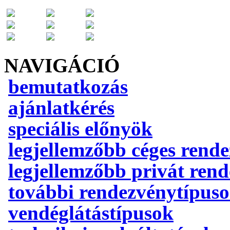
NAVIGÁCIÓ
bemutatkozás
ajánlatkérés
speciális előnyök
legjellemzőbb céges rend
legjellemzőbb privát ren
további rendezvénytípus
vendéglátástípusok