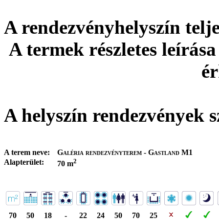
A rendezvényhelyszín tel
A termek részletes leírása
ér
A helyszín rendezvények s
A terem neve:
Galéria rendezvényterem - Gastland M1
2
Alapterület:
70 m
70
50
18
-
22
24
50
70
25