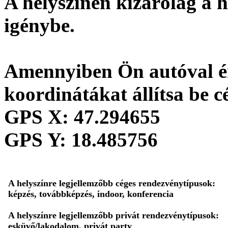
A helyszínen kizárólag a h
igénybe.
Amennyiben Ön autóval ér
koordinátákat állítsa be c
GPS X:
47.294655
GPS Y:
18.485756
A helyszínre legjellemzőbb céges rendezvénytípusok:
képzés, továbbképzés, indoor, konferencia
A helyszínre legjellemzőbb privát rendezvénytípusok:
esküvő/lakodalom, privát party