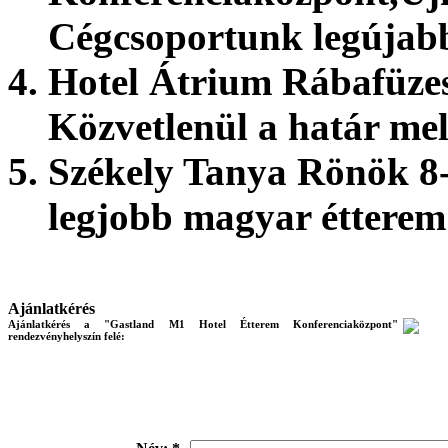
Cégcsoportunk legújabb
Hotel Átrium
Rábafüzes
Közvetlenül a határ mel
Székely Tanya
Rönök 8-
legjobb magyar étterem
Ajánlatkérés
Ajánlatkérés a "Gastland M1 Hotel Étterem Konferenciaközpont"
rendezvényhelyszín felé: