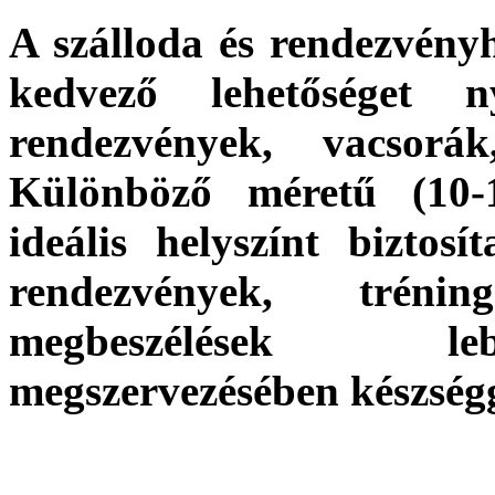
A
szálloda
és
rendezvényh
kedvező lehetőséget 
rendezvények
,
vacsorák
Különböző méretű (10-1
ideális
helyszín
t biztos
rendezvények
,
trénin
megbeszélések
lebony
megszervezésében készségg