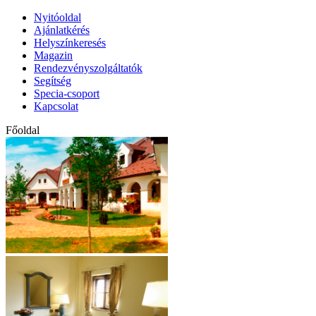
Nyitóoldal
Ajánlatkérés
Helyszínkeresés
Magazin
Rendezvényszolgáltatók
Segítség
Specia-csoport
Kapcsolat
Főoldal