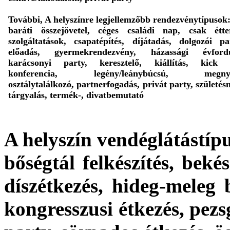
További, A helyszínre legjellemzőbb rendezvénytípusok
baráti összejövetel, céges családi nap, csak étte
szolgáltatások, csapatépítés, díjátadás, dolgozói pa
előadás, gyermekrendezvény, házassági évfordu
karácsonyi party, keresztelő, kiállítás, kick o
konferencia, legény/leánybúcsú, megnyi
osztálytalálkozó, partnerfogadás, privát party, születés
tárgyalás, termék-, divatbemutató
A helyszín vendéglátástípu
bőségtál felkészítés, bekés
díszétkezés, hideg-meleg 
kongresszusi étkezés, pezs