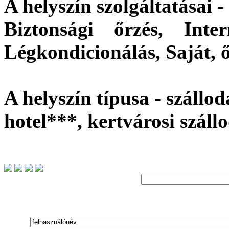
A helyszín szolgáltatásai -
Biztonsági őrzés, Intern
Légkondicionálás, Saját, 
A helyszín típusa - szállod
hotel***, kertvárosi száll