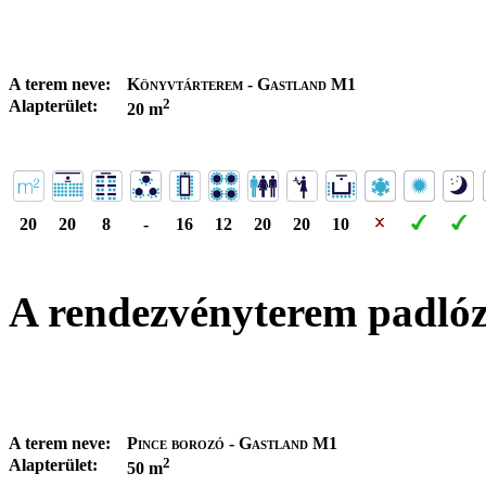
A terem neve:
Könyvtárterem - Gastland M1
2
Alapterület:
20 m
20
20
8
-
16
12
20
20
10
A rendezvényterem padló
A terem neve:
Pince borozó - Gastland M1
2
Alapterület:
50 m