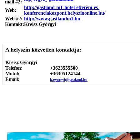
mail #2:
http://gastland-m1-hotel-etterem-es-
Web:
konferenciakozpont.helyszinonline.hu/
Web #2:
http://www.gastlandm1.hu
Kontakt:
Kreisz Györgyi
A helyszín közvetlen kontaktja:
Kreisz Györgyi
Telefon:
+3623555500
Mobil:
+36305124144
Email:
k.gyorgyi@gastland.hu
Képgaléria