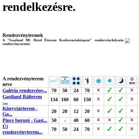
rendelkezésre.
Rendezvénytermek
A "Gastland M1 Hotel Étterem Konferenciaközpont" rendezvényhelyszín
rendezvénytermei:
A rendezvényterem
neve
Galéria rendezvény...
70
50
24
70
Gastland Bálterem
134
160
60
150
-...
Könyvtárterem -
20
20
12
20
Ga...
Pince borozó - Gast...
50
-
40
60
Új
70
50
24
70
rendezvényterem...