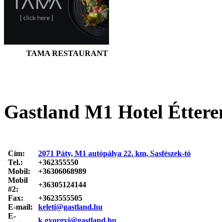
TAMA RESTAURANT
Gastland M1 Hotel Étter
Cím:
2071 Páty, M1 autópálya 22. km, Sasfészek-tó
Tel.:
+362355550
Mobil:
+36306068989
Mobil
+36305124144
#2:
Fax:
+3623555505
E-mail:
keleti@gastland.hu
E-
k.gyorgyi@gastland.hu