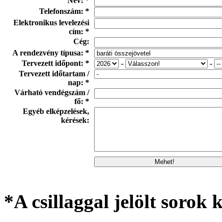
Név: *
Telefonszám: *
Elektronikus levelezési
cím: *
Cég:
A rendezvény típusa: *
Tervezett időpont: *
-
-
Tervezett időtartam /
nap: *
Várható vendégszám /
fő: *
Egyéb elképzelések,
kérések:
*A csillaggal jelölt sorok k