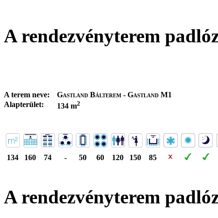
A rendezvényterem padló
A terem neve:
Gastland Bálterem - Gastland M1
2
Alapterület:
134 m
134
160
74
-
50
60
120
150
85
A rendezvényterem padló