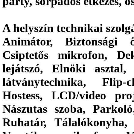
party, sörpados étkezés, ös
A helyszín technikai szolgá
Animátor, Biztonsági 
Csiptetős mikrofon, De
lejátszó, Elnöki asztal,
látványtechnika, Flip-
Hostess, LCD/video proj
Nászutas szoba, Parkoló,
Ruhatár, Tálalókonyha, 