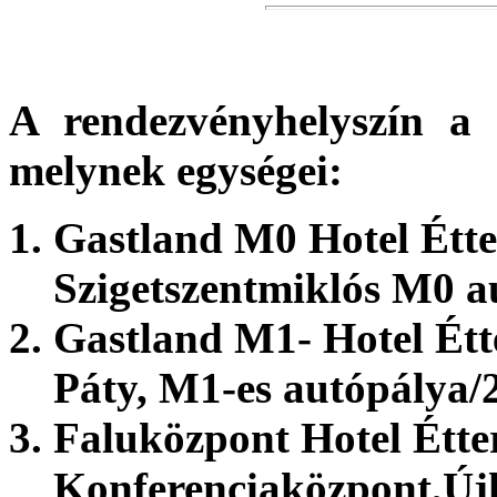
A
rendezvényhelyszín
a G
melynek egységei:
Gastland M0 Hotel Étt
Szigetszentmiklós M0 a
Gastland M1- Hotel Ét
Páty, M1-es autópálya/
Faluközpont Hotel Étt
Konferenciaközpont
,Új