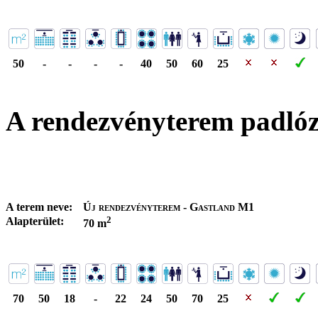
50
-
-
-
-
40
50
60
25
A rendezvényterem padló
A terem neve:
Új rendezvényterem - Gastland M1
2
Alapterület:
70 m
70
50
18
-
22
24
50
70
25