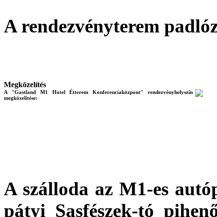
A rendezvényterem padló
Megközelítés
A "Gastland M1 Hotel Étterem Konferenciaközpont" rendezvényhelyszín
megközelítése:
A szálloda az M1-es autóp
pátyi Sasfészek-tó pihe