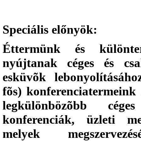
Speciális előnyök:
Éttermünk és különte
nyújtanak céges és csa
esküvõk lebonyolításáh
fõs) konferenciatermeink i
legkülönbözõbb céges
konferenciák, üzleti me
melyek megszervezé